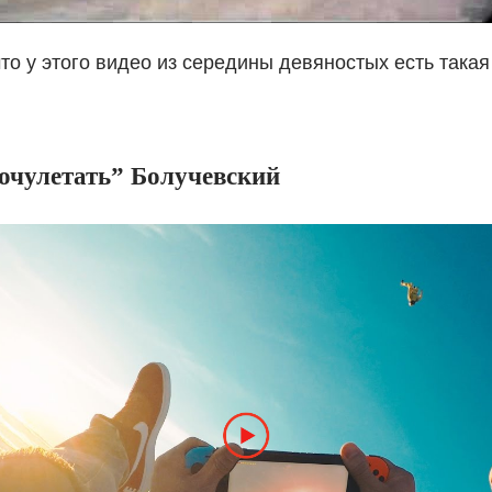
что у этого видео из середины девяностых есть такая
очулетать” Болучевский