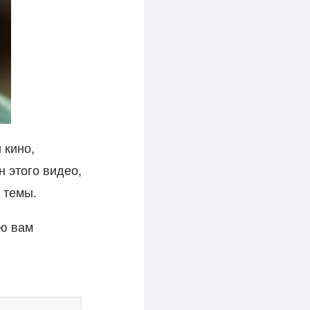
 кино,
н этого видео,
 темы.
аю вам