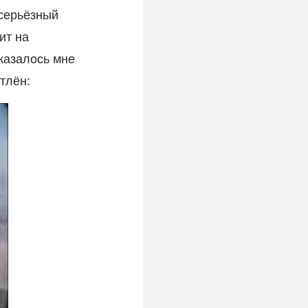
 серьёзный
ит на
казалось мне
тлён: