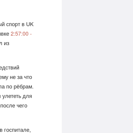
ый спорт в UK
рывке
2:57:00 -
л из
ледствий
ему не за что
ла по рёбрам.
л улететь для
после чего
в госпитале,