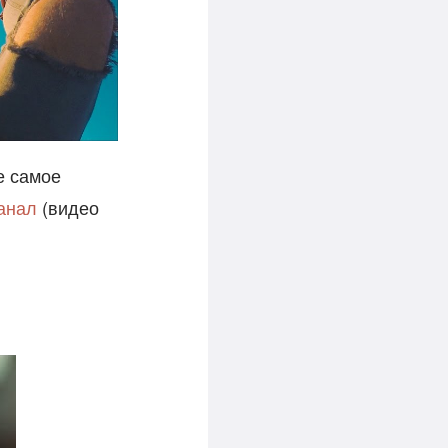
е самое
канал
(видео