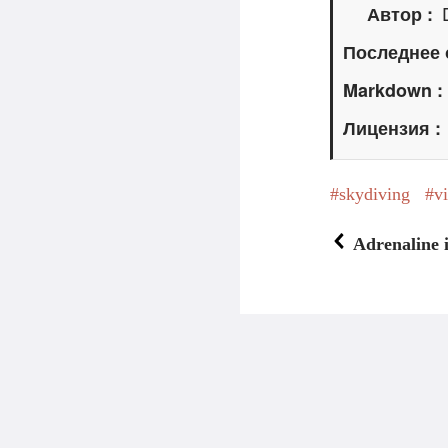
Автор
Последнее 
Markdown
Лицензия
skydiving
v
Adrenaline 