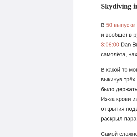
Skydiving i
В
50 выпуске
и вообще) в р
3:06:00
Dan Br
самолёта, на
В какой-то м
выкинув трёх 
было держать
Из-за крови и
открытия под
раскрыл пара
Самой сложно