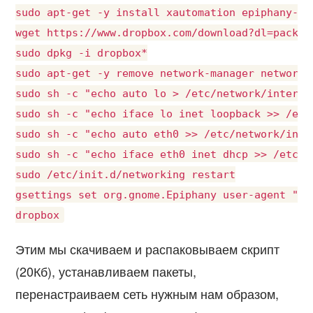
sudo apt-get -y install xautomation epiphany-br
wget https://www.dropbox.com/download?dl=packag
sudo dpkg -i dropbox*

sudo apt-get -y remove network-manager network-m
sudo sh -c "echo auto lo > /etc/network/interfac
sudo sh -c "echo iface lo inet loopback >> /etc
sudo sh -c "echo auto eth0 >> /etc/network/inter
sudo sh -c "echo iface eth0 inet dhcp >> /etc/ne
sudo /etc/init.d/networking restart

gsettings set org.gnome.Epiphany user-agent ""

Этим мы скачиваем и распаковываем скрипт
(20Кб), устанавливаем пакеты,
перенастраиваем сеть нужным нам образом,