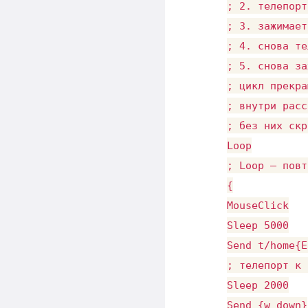
; 2. телепорт
; 3. зажимает
; 4. снова те
; 5. снова за
; цикл прекра
; внутри расс
; без них скр
Loop

; Loop — повт
{

MouseClick

Sleep 5000

Send t/home{E
; телепорт к 
Sleep 2000

Send {w down}
