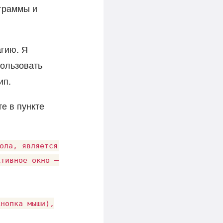
ограммы и
агию. Я
пользовать
ип.
е в пункте
ола, является комментарием.

тивное окно — Minecraft

нопка мыши),
