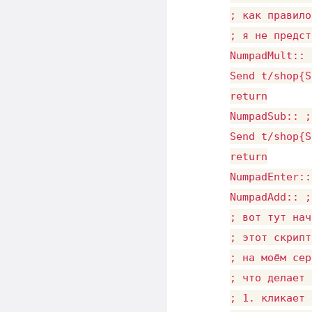
; как правило
; я не предст
NumpadMult:: 
Send t/shop{S
return

NumpadSub:: ;
Send t/shop{S
return

NumpadEnter::
NumpadAdd:: ;
; вот тут нач
; этот скрипт
; на моём сер
; что делает 
; 1. кликает 