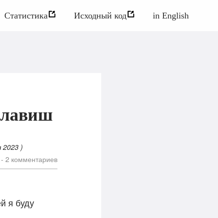
Статистика
Исходный код
in English
клавиш
я 2023
)
 -
2
комментариев
й я буду