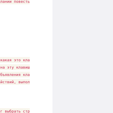
лании повесть что-либо на эти кнопки

какая это клавиша на клавиатуре

на эту клавишу на несколько строк

бъявления клавиши строке

йствий, выполняемых при нажатии на эту клавишу

г выбрать страницу для просмотра
