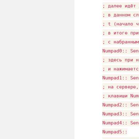
; далее идёт 
; в данном сл
; t (начало ч
; в итоге при
; с набранным
Numpad0:: Sen
; здесь при н
; и нажимаетс
Numpad1:: Sen
; на сервере,
; клавиши Num
Numpad2:: Sen
Numpad3:: Sen
Numpad4:: Sen
Numpad5::
