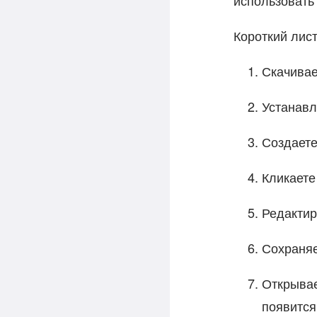
использоват
Короткий лист
Скачива
Устанавл
Создаете
Кликаете
Редактир
Сохраня
Открывае
появится