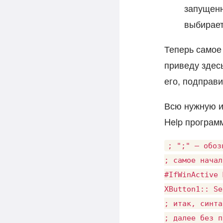
запущенн
выбираете
Теперь самое
приведу здес
его, подправи
Всю нужную и
Help програм
; ";" — обоз
; самое начал
#IfWinActive 
XButton1:: Se
; итак, синта
; далее без п