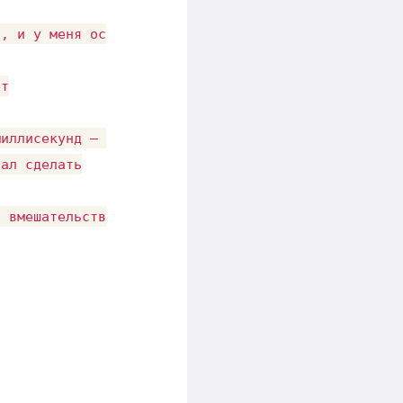
, и у меня остаётся минимальное количество жизни

т

иллисекунд — одна секунда)

ал сделать

 вмешательства — включил и забыл
