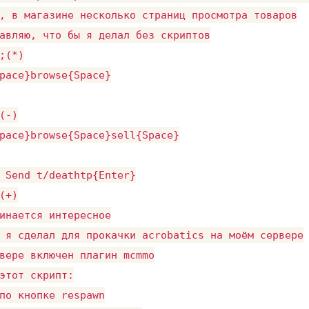
, в магазине несколько страниц просмотра товаров

авляю, что бы я делал без скриптов

;(*)

pace}browse{Space}

(-)

pace}browse{Space}sell{Space}

 Send t/deathtp{Enter}

(+)

инается интересное

 я сделал для прокачки acrobatics на моём сервере

вере включен плагин mcmmo

этот скрипт:

по кнопке respawn
