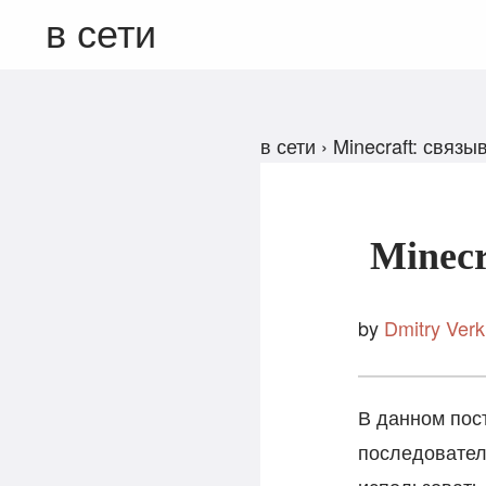
в сети
в сети
›
Minecraft: связ
Minec
by
Dmitry Verk
В данном пост
последовател