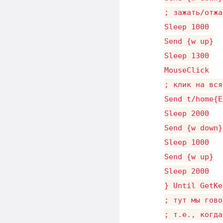
; зажать/отжа
Sleep 1000

Send {w up}

Sleep 1300

MouseClick

; клик на вся
Send t/home{E
Sleep 2000

Send {w down}

Sleep 1000

Send {w up}

Sleep 2000

} Until GetKe
; тут мы гово
; т.е., когда