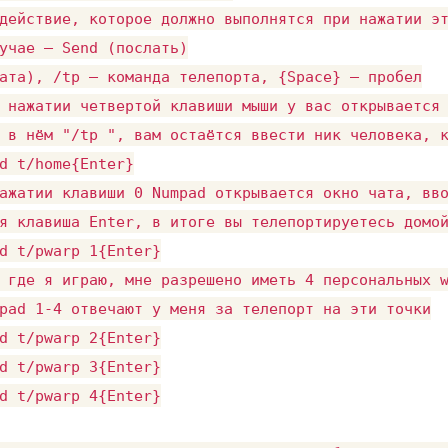
действие, которое должно выполнятся при нажатии эт
учае — Send (послать)

ата), /tp — команда телепорта, {Space} — пробел

 нажатии четвертой клавиши мыши у вас открывается 
 в нём "/tp ", вам остаётся ввести ник человека, к
d t/home{Enter}

ажатии клавиши 0 Numpad открывается окно чата, вво
я клавиша Enter, в итоге вы телепортируетесь домой
d t/pwarp 1{Enter}

 где я играю, мне разрешено иметь 4 персональных w
pad 1-4 отвечают у меня за телепорт на эти точки

d t/pwarp 2{Enter}

d t/pwarp 3{Enter}

d t/pwarp 4{Enter}
