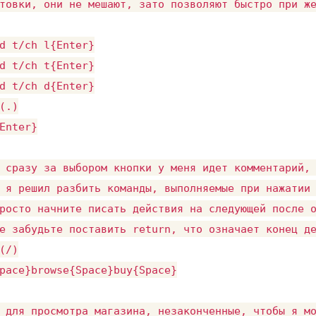
товки, они не мешают, зато позволяют быстро при же
d t/ch l{Enter}

d t/ch t{Enter}

d t/ch d{Enter}

(.)

Enter}

 сразу за выбором кнопки у меня идет комментарий, 
 я решил разбить команды, выполняемые при нажатии 
росто начните писать действия на следующей после о
е забудьте поставить return, что означает конец де
(/)

pace}browse{Space}buy{Space}

 для просмотра магазина, незаконченные, чтобы я мо