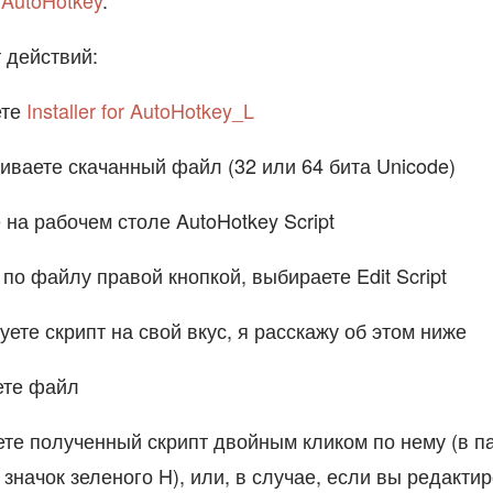
ь
AutoHotkey
.
 действий:
ете
Installer for AutoHotkey_L
иваете скачанный файл (32 или 64 бита Unicode)
 на рабочем столе AutoHotkey Script
 по файлу правой кнопкой, выбираете Edit Script
уете скрипт на свой вкус, я расскажу об этом ниже
ете файл
те полученный скрипт двойным кликом по нему (в п
 значок зеленого H), или, в случае, если вы редакти