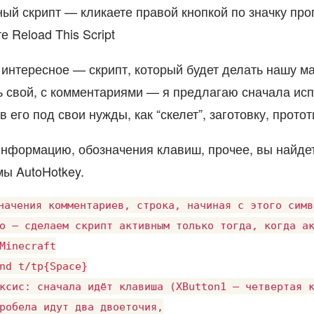
ый скрипт — кликаете правой кнопкой по значку пр
 Reload This Script
 интересное — скрипт, который будет делать нашу м
ь свой, с комментариями — я предлагаю сначала ис
в его под свои нужды, как “скелет”, заготовку, протот
нформацию, обозначения клавиш, прочее, вы найдет
мы AutoHotkey.
начения комментариев, строка, начиная с этого симв
о — сделаем скрипт активным только тогда, когда ак
Minecraft

nd t/tp{Space}

ксис: сначала идёт клавиша (XButton1 — четвертая к
робела идут два двоеточия,
