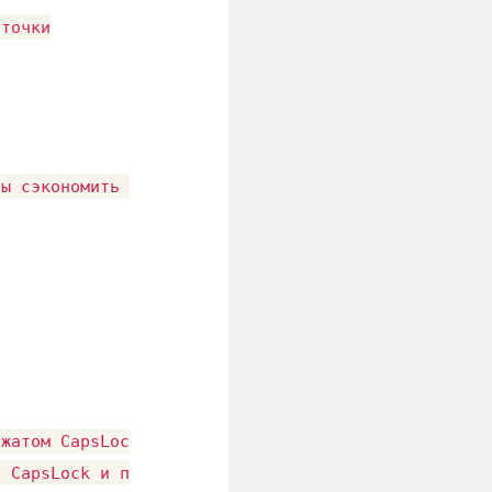
точки

ы сэкономить время

жатом CapsLock

 CapsLock и подождите, пока он дойдет до конца
