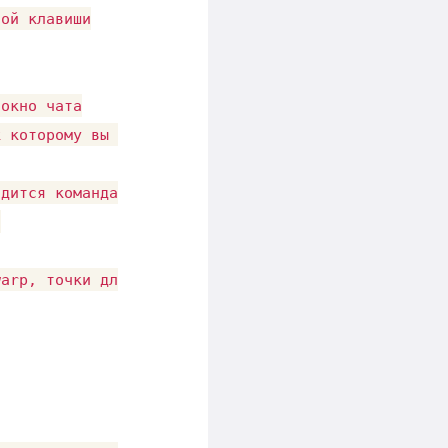
ой клавиши

окно чата

 которому вы хотите телепортироваться, и нажать En
дится команда "/home",



arp, точки для быстрого телепорта
