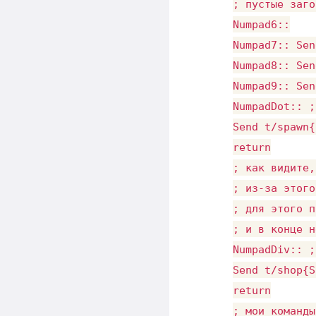
; пустые заго
Numpad6::

Numpad7:: Sen
Numpad8:: Sen
Numpad9:: Sen
NumpadDot:: ;
Send t/spawn{
return

; как видите,
; из-за этого
; для этого п
; и в конце н
NumpadDiv:: ;
Send t/shop{S
return

; мои команды