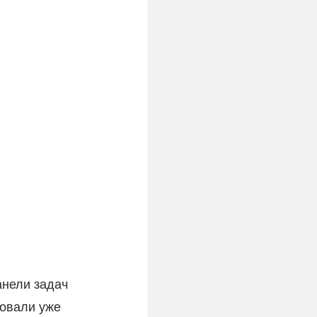
анели задач
ровали уже